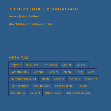
INDIRIZZO EMAIL PER CONTATTARCI:
iannini@stucchidea.it
stucchideaiannini@pecposta.it
META TAG
Angolari
Balaustre
Battiscopa
Camini
Capitelli
Cassettonato
Colonne
Cornici
Esterni
Fregi
Gusci
Illuminazione a led
Interni
Lesene
Mensole
Moderno
Pannellature
Posa in opera
Profili Cornici
Rosoni
Sovraporte
Stucchi
Stucchi Idea
Tradizione Classica